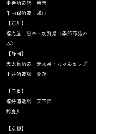
中善酒造店 善吉
千曲錦酒造 帰山
【石川】
福光屋 黒帯・加賀鳶（季節商品の
み）
【静岡】
志太泉酒造 志太泉・にゃんカップ
土井酒造場 開運
【三重】
福持酒造場 天下錦
鈴鹿川
【京都】