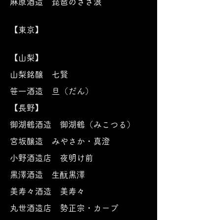
​麻原酒造 琵琶のささ浪
【東京】
【山梨】
山梨銘醸 七賢
笹一酒造 旦（だん）
【長野】
御湖鶴酒造 御湖鶴（みこつる）
宮坂醸造 みやさか・真澄
小野酒造店 夜明け前
黒澤酒造 生酛黒澤
美寿々酒造 美寿々
丸世酒造店 勢正宗・カープ