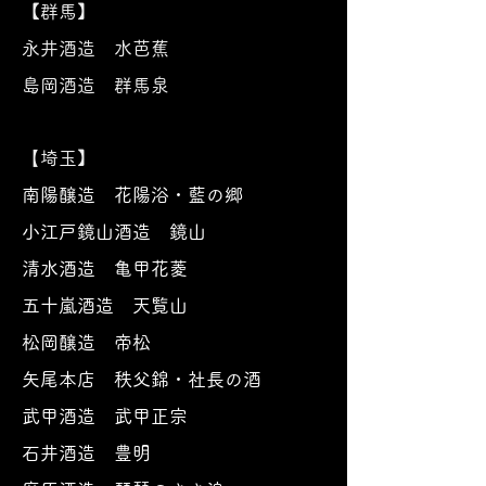
【群馬】
永井酒造 水芭蕉
島岡酒造 群馬泉
【
埼玉
】
南陽醸造 花陽浴・藍の郷
小江戸鏡山酒造 鏡山
清水酒造 亀甲花菱
五十嵐酒造 天覧山
松岡醸造 帝松
矢尾本店 秩父錦・社長の酒
武甲酒造 武甲正宗
石井酒造 豊明