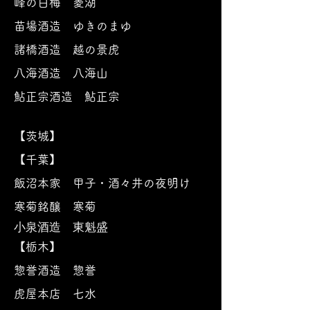
峰の白梅 菱湖
苗場酒造 ゆきのまゆ
諸橋酒造 越の景虎
八海酒造 八海山
鮎正
宗酒造 鮎正宗
【茨城】
【千葉】
飯沼本家 甲子・酒々井の夜明け
寒菊銘醸 寒菊
小泉酒造 東魁盛
【栃木】
惣誉酒造 惣誉
虎屋本店 七水