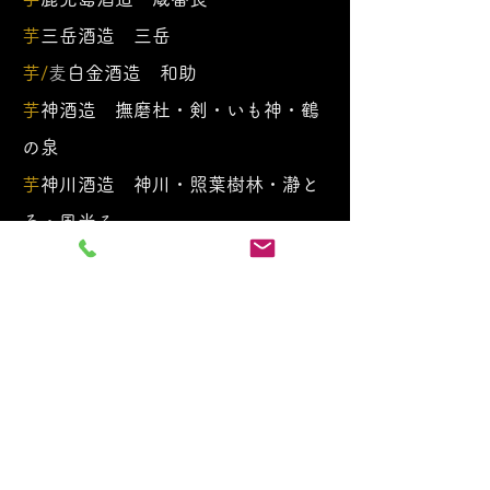
芋
三岳酒造 三岳
芋/
麦
白金酒造 和助
芋
神酒造 撫磨杜・剣・いも神・鶴
の泉
芋
神川酒造 神川・照葉樹林・瀞と
ろ・風光る
芋
薩摩金山蔵 金山蔵・吾唯足知
芋
吉永酒造 亀殿
芋
黄金酒造 蘭初取り2001年～
2010年
黒糖
朝日酒造 黒糖朝日・壱の醸・
飛の流・奄美黒潮
黒糖
富田酒造場 龍宮・まーらん舟