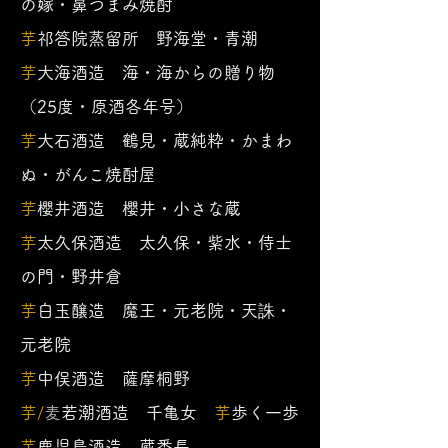
の嫁・鼻つまみ焼酎
芋
祁答院蒸留所 野海堂・青潮
芋
大海酒造 海・海からの贈り物
（25度・原酒各年号）
芋
大石酒造 鶴見・蔵純粋・かまわ
ぬ・がんこ焼酎屋
芋
櫻井酒造 櫻井・小さな蔵
芋
太久保酒造 太久保・紫水・侍士
の門・野井倉
芋
白玉醸造 魔王・元老院・天誅・
元老院
芋
中俣酒造 薩摩桐野
芋/
麦
若潮酒造 千亀女
芋
歩く一歩
芋
鹿児島酒造 蔵番長