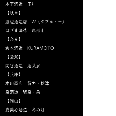
木下酒造
玉川
【岐阜】
渡辺酒造店 W（ダブルュー）
はざま酒造 恵那山
【奈良】
倉本酒造 KURAMOTO
【愛知】
関谷酒造 蓬莱泉
【兵庫】
本田商店 龍力・秋津
泉酒造 琥泉・泉
【岡山】
​嘉美心酒造 冬の月