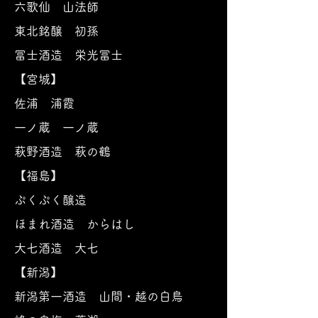
六歌仙 山法師
東
北銘醸 初孫
冨士酒造 栄光冨士
【宮城】
佐浦 浦霞
一ノ蔵 一ノ蔵
萩野酒造 萩の鶴
【福島】
ぷくぷく醸造
ほまれ酒造 からはし
大七酒造 大七
【新潟】
新潟第一酒造 山間・越の白鳥