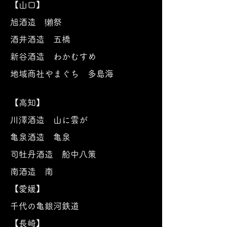
【山口】
旭酒造 獺祭
酒井酒造 五橋
新谷酒造 わかむすめ
地域商社やまぐち 多島海
【高知】
川澤酒造 山に雲が
亀泉酒造 亀泉
司牡丹酒造 船中八策
南酒造 南
【愛媛】
千代の亀銀河鉄道
【長崎】