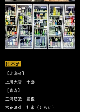
日本酒
【北海道】
上川大雪 十勝
【
青森】
三浦酒造 豊盃
六花酒造 杜來（とらい）