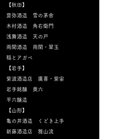
【秋田】
齋弥酒造
雪の茅舎
木村酒造 角右衛門
浅舞酒造 天の戸
両関酒造 両関・翠玉
​稲とアガベ
【岩手】
紫波酒造店 廣喜・紫宙
岩手銘醸 奥六
平六醸造
【山形】
亀の井酒造 くどき上手
新藤酒造店 雅山流