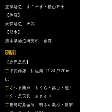
重家酒造 よこやま・横山五十
【佐賀】
​天吹酒造 天吹
【熊本】
熊本県酒造研究所 香露
焼酎
【
鹿児島県】
芋
甲斐商店 伊佐美（1.8L/720ｍ
L）
芋
さつま無双 もぐら・蟇目・竈・
坐忘・烏天狗
麦
さそり
芋
霧島町蒸留所 明るい農村・農家